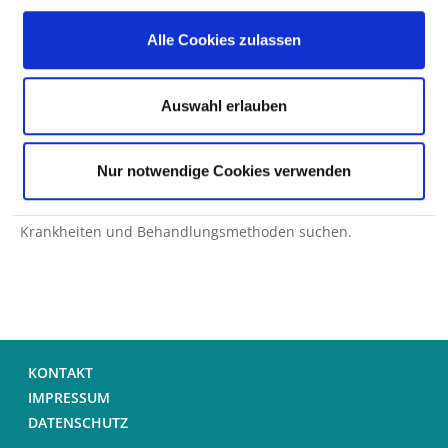
Hinweis: Wenn die Suche nach einer Krankheit oder
Behandlungsmethode nicht zu einem Treffer führt, kann
Alle Cookies zulassen
das auch daran liegen, dass das gesuchte Wort nicht in der
Datenbank vorhanden ist. Die Datenbank basiert wesentlich
Auswahl erlauben
auf medizinischer Fachsprache (ICD/OPS). Versuchen Sie es
dann mit einem Suchwort-Synonym.
Nur notwendige Cookies verwenden
Tipp: Bei den einzelnen Fachabteilungen dieses
Krankenhauses können Sie gezielt nach behandelten
Krankheiten und Behandlungsmethoden suchen.
KONTAKT
IMPRESSUM
DATENSCHUTZ