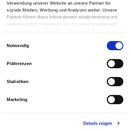
Verwendung unserer Website an unsere Partner für
Medizinisch-pflegerische Leistungen
soziale Medien, Werbung und Analysen weiter. Unsere
Partner führen diese Informationen möglicherweise mit
Service & Ausstattung
weiteren Daten zusammen, die Sie ihnen bereitgestellt
haben oder die sie im Rahmen Ihrer Nutzung der Dienste
MEDIZINISCHES LEISTUNGSANGEBOT
gesammelt haben.
Einwilligungsauswahl
DES KRANKENHAUSES
Notwendig
Präferenzen
Welche Krankheiten werden in diesem Krankenhaus
behandelt? Welche Behandlungsmethoden bietet
dieses Krankenhaus an?
Statistiken
Suchen Sie Krankheiten und Behandlungen, die in
diesem Krankenhaus behandelt oder durchgeführt
Marketing
werden, per Volltext-Suche.
Details zeigen