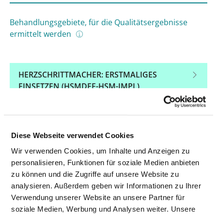
Behandlungsgebiete, für die Qualitätsergebnisse
ermittelt werden
HERZSCHRITTMACHER: ERSTMALIGES
EINSETZEN (HSMDEF-HSM-IMPL)
HERZSCHRITTMACHER: ERNEUTER EINGRIFF,
AUSTAUSCH ODER ENTFERNEN DES
HERZSCHRITTMACHERS (HSMDEF-HSM-REV)
Diese Webseite verwendet Cookies
Wir verwenden Cookies, um Inhalte und Anzeigen zu
DEFIBRILLATOR (SCHOCKGEBER) ZUR
personalisieren, Funktionen für soziale Medien anbieten
BEHANDLUNG VON
zu können und die Zugriffe auf unsere Website zu
HERZRHYTHMUSSTÖRUNGEN: ERSTMALIGES
analysieren. Außerdem geben wir Informationen zu Ihrer
EINSETZEN (HSMDEF-DEFI-IMPL)
Verwendung unserer Website an unsere Partner für
soziale Medien, Werbung und Analysen weiter. Unsere
DEFIBRILLATOR (SCHOCKGEBER) ZUR