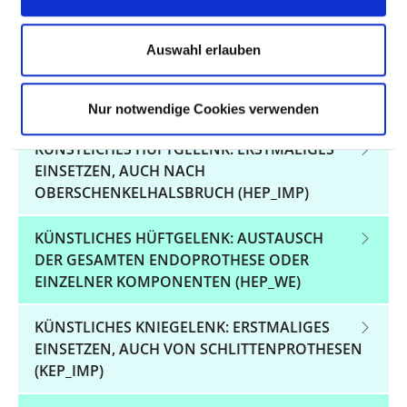
KÜNSTLICHES HÜFTGELENK: ERSTMALIGES
EINSETZEN ODER AUSTAUSCH (HGV-HEP)
Auswahl erlauben
KÜNSTLICHES KNIEGELENK: ERSTMALIGES
EINSETZEN ODER AUSTAUSCH (KEP)
Nur notwendige Cookies verwenden
KÜNSTLICHES HÜFTGELENK: ERSTMALIGES
EINSETZEN, AUCH NACH
OBERSCHENKELHALSBRUCH (HEP_IMP)
KÜNSTLICHES HÜFTGELENK: AUSTAUSCH
DER GESAMTEN ENDOPROTHESE ODER
EINZELNER KOMPONENTEN (HEP_WE)
KÜNSTLICHES KNIEGELENK: ERSTMALIGES
EINSETZEN, AUCH VON SCHLITTENPROTHESEN
(KEP_IMP)