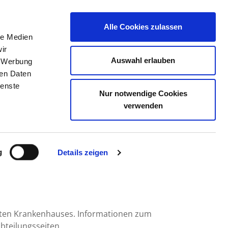
Alle Cookies zulassen
le Medien
DAS BKV
STELLENBÖRSE
KONTAKT
ir
Auswahl erlauben
, Werbung
ren Daten
ienste
Nur notwendige Cookies
INIK
verwenden
g
Details zeigen
mten Krankenhauses. Informationen zum
bteilungsseiten.