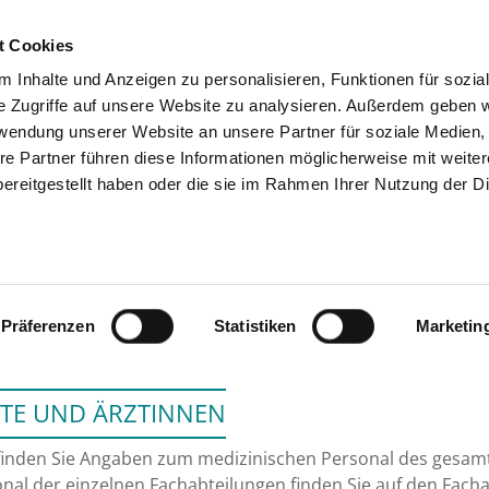
t Cookies
 Inhalte und Anzeigen zu personalisieren, Funktionen für sozia
SUCHEN
TIPPS & HILFE
e Zugriffe auf unsere Website zu analysieren. Außerdem geben w
rwendung unserer Website an unsere Partner für soziale Medien
re Partner führen diese Informationen möglicherweise mit weite
ereitgestellt haben oder die sie im Rahmen Ihrer Nutzung der D
ST. JOHANNES KL
Präferenzen
Statistiken
Marketin
TE UND ÄRZTINNEN
finden Sie Angaben zum medizinischen Personal des gesa
nal der einzelnen Fachabteilungen finden Sie auf den Facha