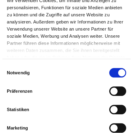
Wir verwenden Cookies, um Inhalte und Anzeigen zu
Passend dazu:
personalisieren, Funktionen für soziale Medien anbieten
zu können und die Zugriffe auf unsere Website zu
Pflegepersonal
analysieren. Außerdem geben wir Informationen zu Ihrer
Verwendung unserer Website an unsere Partner für
soziale Medien, Werbung und Analysen weiter. Unsere
ÄRZTE UND ÄRZTINNEN
Partner führen diese Informationen möglicherweise mit
weiteren Daten zusammen, die Sie ihnen bereitgestellt
Hier finden Sie Angaben zum medizinischen Personal
haben oder die sie im Rahmen Ihrer Nutzung der Dienste
des gesamten Krankenhauses. Informationen zum
gesammelt haben.
Einwilligungsauswahl
Personal der einzelnen Fachabteilungen finden Sie
Notwendig
auf den Fachabteilungsseiten.
Präferenzen
ÄRZTE UND ÄRZTINNEN INSGESAMT (OHNE
BELEGÄRZTE) IN VOLLKRÄFTEN
Statistiken
BERUFSGRUPPE
ANZAHL
ERLÄUTERUNG
Marketing
Anzahl (gesamt)
1,12