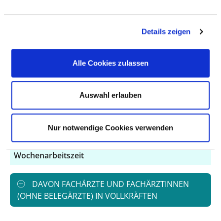
Personal mit direktem
1,12
Beschäftigungsverhältnis
Details zeigen
Personal ohne direktes
0,00
Beschäftigungsverhältnis
Alle Cookies zulassen
Personal in der
1,12
ambulanten Versorgung
Auswahl erlauben
Personal in der
0,00
stationären Versorgung
Nur notwendige Cookies verwenden
maßgebliche tarifliche
40,00
Wochenarbeitszeit
DAVON FACHÄRZTE UND FACHÄRZTINNEN
(OHNE BELEGÄRZTE) IN VOLLKRÄFTEN