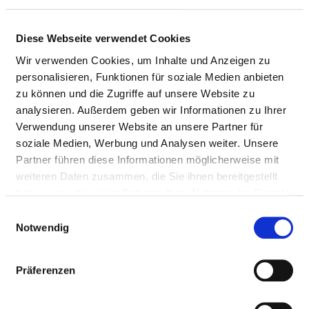
UMGANG MIT RISIKEN IN DER
PATIENTENVERSORGUNG
Diese Webseite verwendet Cookies
Wir verwenden Cookies, um Inhalte und Anzeigen zu
personalisieren, Funktionen für soziale Medien anbieten
QUALITÄTSMANAGEMENT
zu können und die Zugriffe auf unsere Website zu
VERANTWORTLICHE PERSON
analysieren. Außerdem geben wir Informationen zu Ihrer
Verwendung unserer Website an unsere Partner für
soziale Medien, Werbung und Analysen weiter. Unsere
Dr. J. Danckert
Partner führen diese Informationen möglicherweise mit
GF Klinikmanagement
weiteren Daten zusammen, die Sie ihnen bereitgestellt
haben oder die sie im Rahmen Ihrer Nutzung der Dienste
Riesestraße 1
gesammelt haben.
Einwilligungsauswahl
12347 Berlin
Notwendig
Tel.:
030 -13010-
Mail:
ed.setnaviv@ofni
Präferenzen