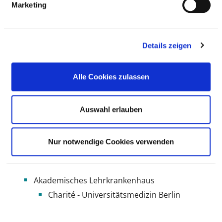
BASIS-INFOS
Marketing
Anzahl Betten: 161
Details zeigen
Anzahl der Fachabteilungen: 4
Vollstationäre Fallzahl: 6.149
Alle Cookies zulassen
Ambulante Fallzahl: 11.545
Auswahl erlauben
Krankenhausträger: Evangelische
Lungenklinik Berlin Krankenhausbetriebs
gGmbH
Nur notwendige Cookies verwenden
Art des Trägers: freigemeinnützig
Akademisches Lehrkrankenhaus
Charité - Universitätsmedizin Berlin