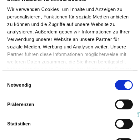
Wir verwenden Cookies, um Inhalte und Anzeigen zu
personalisieren, Funktionen für soziale Medien anbieten
zu können und die Zugriffe auf unsere Website zu
analysieren. Außerdem geben wir Informationen zu Ihrer
Verwendung unserer Website an unsere Partner für
soziale Medien, Werbung und Analysen weiter. Unsere
Partner führen diese Informationen möglicherweise mit
Lindenberger Weg 27
weiteren Daten zusammen, die Sie ihnen bereitgestellt
13125 Berlin
haben oder die sie im Rahmen Ihrer Nutzung der Dienste
gesammelt haben.
Einwilligungsauswahl
Tel.:
030-94802-0
Notwendig
Mail:
ed.dsj@kinilknegnul
Anfahrt
Präferenzen
https://www.johannesstift-diakonie.de/medizinische...
Statistiken